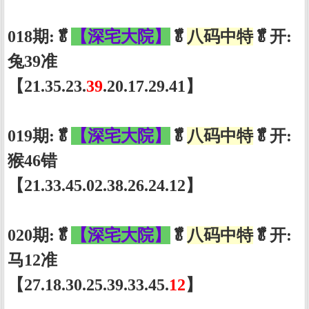
018期:🥬
【深宅大院】
🥬
八码中特
🥬开:
兔39准
【21.35.23.
39
.20.17.29.41】
019期:🥬
【深宅大院】
🥬
八码中特
🥬开:
猴46错
【21.33.45.02.38.26.24.12】
020期:🥬
【深宅大院】
🥬
八码中特
🥬开:
马12准
【27.18.30.25.39.33.45.
12
】