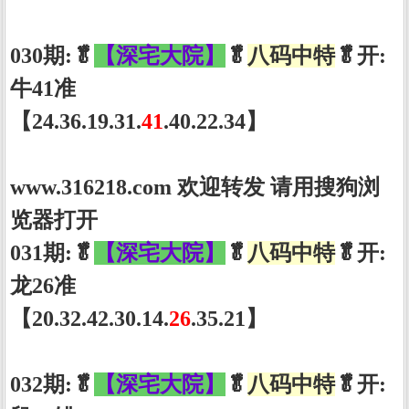
030期:🥬
【深宅大院】
🥬
八码中特
🥬开:
牛41准
【24.36.19.31.
41
.40.22.34】
www.316218.com 欢迎转发 请用搜狗浏
览器打开
031期:🥬
【深宅大院】
🥬
八码中特
🥬开:
龙26准
【
20.32.42.30.14.
26
.35.21
】
032期:🥬
【深宅大院】
🥬
八码中特
🥬开: