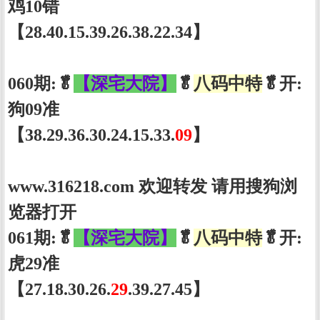
鸡10错
【28.40.15.39.26.38.22.34】
060期:🥬
【深宅大院】
🥬
八码中特
🥬开:
狗09准
【38.29.36.30.24.15.33.
09
】
www.316218.com 欢迎转发 请用搜狗浏
览器打开
061期:🥬
【深宅大院】
🥬
八码中特
🥬开:
虎29准
【27.18.30.26.
29
.39.27.45】