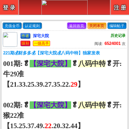
【
】
登 录
注 册
充值金币
认证规则
返回首页
关闭本页
编辑帖子
深宅大院
历史记录
作者
6524001
级别
一级高手
阅读:
次
221期💰财多多💰【深宅大院💰八码中特】独家发表
001期:🥬
【深宅大院】
🥬
八码中特
🥬开:
牛29准
【21.33.25.39.27.35.22.
29
】
002期:🥬
【深宅大院】
🥬
八码中特
🥬开:
猴22准
【15.25.37.49.
22
.20.32.44】