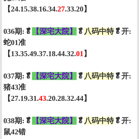
【24.15.38.16.34.
27
.33.20】
036期:🥬
【深宅大院】
🥬
八码中特
🥬开:
蛇01准
【13.35.49.37.18.44.32.
01
】
037期:🥬
【深宅大院】
🥬
八码中特
🥬开:
猪43准
【27.19.31.
43
.20.28.32.44】
038期:🥬
【深宅大院】
🥬
八码中特
🥬开:
鼠42错