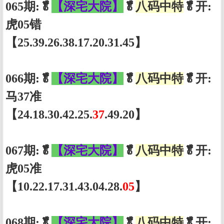
065期:🥬
【深宅大院】
🥬
八码中特
🥬开:
虎05错
【25.39.26.38.17.20.31.45】
066期:🥬
【深宅大院】
🥬
八码中特
🥬开:
马37准
【24.18.30.42.25.
37
.49.20】
067期:🥬
【深宅大院】
🥬
八码中特
🥬开:
虎05准
【10.22.17.31.43.04.28.
05
】
068期:🥬
【深宅大院】
🥬
八码中特
🥬开: