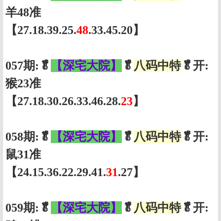
羊48准
【27.18.39.25.
48
.33.45.20】
057期:🥬
【深宅大院】
🥬
八码中特
🥬开:
猴23准
【27.18.30.26.33.46.28.
23
】
058期:🥬
【深宅大院】
🥬
八码中特
🥬开:
鼠31准
【24.15.36.22.29.41.
31
.27】
059期:🥬
【深宅大院】
🥬
八码中特
🥬开: