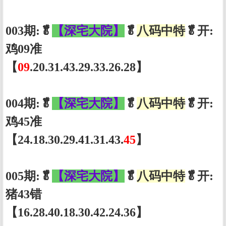
003期:🥬
【深宅大院】
🥬
八码中特
🥬开:
鸡09准
【
09
.20.31.43.29.33.26.28】
004期:🥬
【深宅大院】
🥬
八码中特
🥬开:
鸡45准
【24.18.30.29.41.31.43.
45
】
005期:🥬
【深宅大院】
🥬
八码中特
🥬开:
猪43错
【16.28.40.18.30.42.24.36】