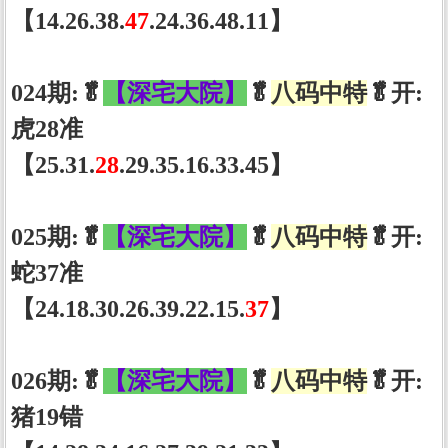
【14.26.38.
47
.24.36.48.11】
024期:🥬
【深宅大院】
🥬
八码中特
🥬开:
虎28准
【25.31.
28
.29.35.16.33.45】
025期:🥬
【深宅大院】
🥬
八码中特
🥬开:
蛇37准
【24.18.30.26.39.22.15.
37
】
026期:🥬
【深宅大院】
🥬
八码中特
🥬开:
猪19错