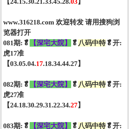
【24.15.30.21.33.45.28.
03
】
www.316218.com 欢迎转发 请用搜狗浏
览器打开
081期:🥬
【深宅大院】
🥬
八码中特
🥬开:
虎17准
【03.05.04.
17
.18.34.44.27】
082期:🥬
【深宅大院】
🥬
八码中特
🥬开:
虎27准
【24.18.30.29.31.22.34.
27
】
083期:🥬
【深宅大院】
🥬
八码中特
🥬开: